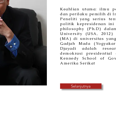
Keahlian utama: ilmu po
dan perilaku pemilih di I
Peneliti yang serius te
politik kepresidenan in
philosophy (Ph.D) dala
University (USA, 2012)
(MA) di universitas yan
Gadjah Mada (Yogyakar
Djayadi adalah resea
demokrasi presidential
Kennedy School of Gove
Amerika Serikat
Selanjutnya