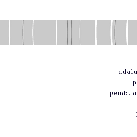
...ada
p
pembuat