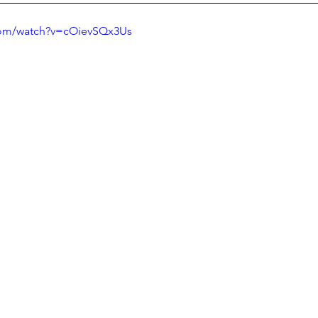
com/watch?v=cOievSQx3Us