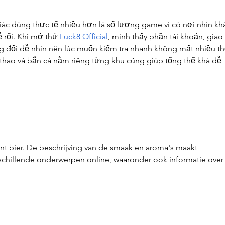
c dùng thực tế nhiều hơn là số lượng game vì có nơi nhìn kh
 rối. Khi mở thử 
Luck8 Official
, mình thấy phần tài khoản, giao 
g đối dễ nhìn nên lúc muốn kiểm tra nhanh không mất nhiều th
ể thao và bắn cá nằm riêng từng khu cũng giúp tổng thể khá dễ 
ant bier. De beschrijving van de smaak en aroma's maakt 
rschillende onderwerpen online, waaronder ook informatie over