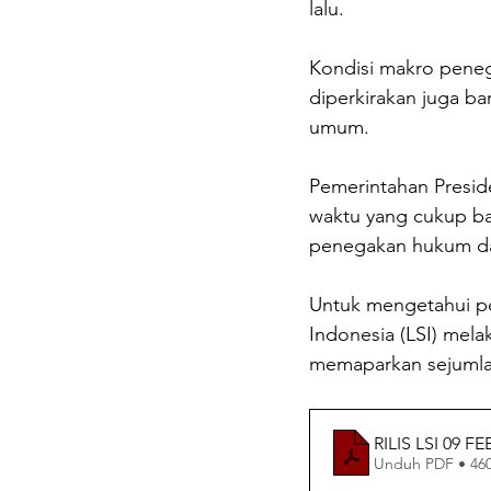
lalu.
Kondisi makro peneg
diperkirakan juga b
umum. 
Pemerintahan Presid
waktu yang cukup bai
penegakan hukum da
Untuk mengetahui pen
Indonesia (LSI) melaks
memaparkan sejumlah
RILIS LSI 09 F
Unduh PDF • 46