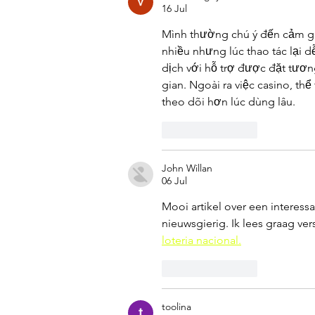
16 Jul
Mình thường chú ý đến cảm giá
nhiều nhưng lúc thao tác lại dễ
dịch với hỗ trợ được đặt tươn
gian. Ngoài ra việc casino, th
theo dõi hơn lúc dùng lâu.
Suka
Balas
John Willan
06 Jul
Mooi artikel over een interess
nieuwsgierig. Ik lees graag ve
loteria nacional.
Suka
Balas
toolina