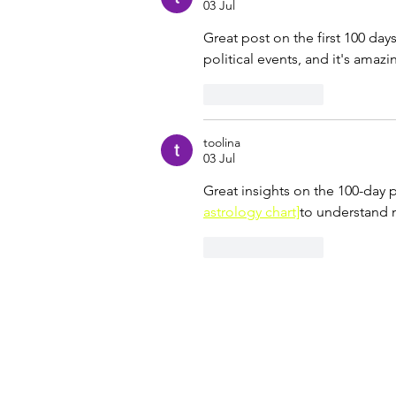
03 Jul
Great post on the first 100 days
political events, and it's amaz
Suka
Balas
toolina
03 Jul
Great insights on the 100-day p
astrology chart]
to understand m
Suka
Balas