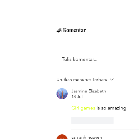
48 Komentar
Tulis komentar...
Rilis LSI Jawa Barat 23 Juli
Urutkan menurut:
Terbaru
2026
Jasmine Elizabeth
18 Jul
Girl games
 is so amazing
Suka
Balas
van anh nguyen