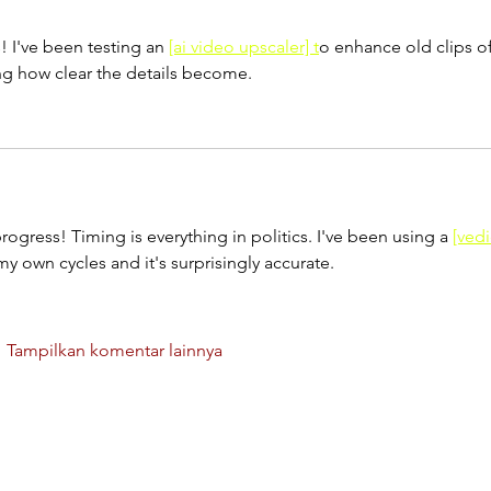
! I've been testing an 
[ai video upscaler] t
o enhance old clips of
ing how clear the details become.
rogress! Timing is everything in politics. I've been using a 
[vedi
y own cycles and it's surprisingly accurate.
Tampilkan komentar lainnya