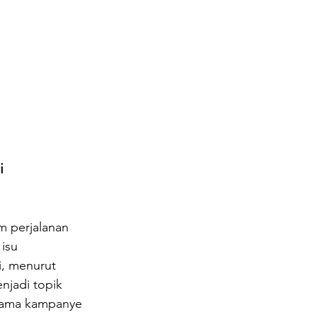
i 
 perjalanan 
isu 
i, menurut 
jadi topik 
lama kampanye 