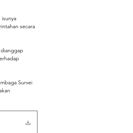
isunya 
intahan secara 
 dianggap 
terhadap 
embaga Survei 
 akan 