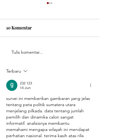
10 Komentar
Rilis LSI 12 April 2026
Tulis komentar...
Rilis Survei 02 
Terbaru
232 123
14 Jun
survei ini memberikan gambaran yang jelas 
tentang peta politik sumatera utara 
menjelang pilkada. data tentang jumlah 
pemilih dan dinamika calon sangat 
informatif. analisisnya membantu 
memahami mengapa wilayah ini mendapat 
perhatian nasional. terima kasih atas rilis 