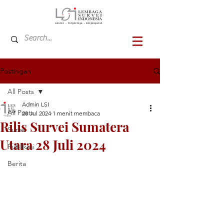
Postingan
All Posts
Admin LSI
All Posts
28 Jul 2024
1 menit membaca
Rilis Survei Sumatera
Survei
Utara 28 Juli 2024
Publikasi
Berita