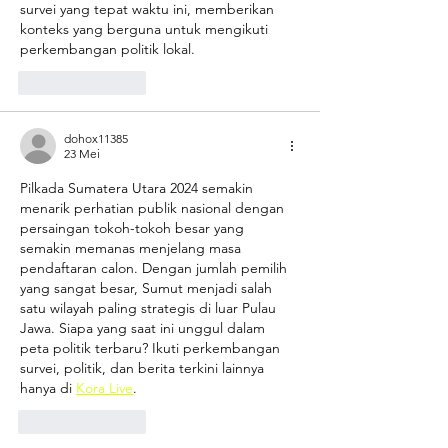
survei yang tepat waktu ini, memberikan 
konteks yang berguna untuk mengikuti 
perkembangan politik lokal. 
AI Image Editor
Suka
Balas
dohox11385
23 Mei
Pilkada Sumatera Utara 2024 semakin 
menarik perhatian publik nasional dengan 
persaingan tokoh-tokoh besar yang 
semakin memanas menjelang masa 
pendaftaran calon. Dengan jumlah pemilih 
yang sangat besar, Sumut menjadi salah 
satu wilayah paling strategis di luar Pulau 
Jawa. Siapa yang saat ini unggul dalam 
peta politik terbaru? Ikuti perkembangan 
survei, politik, dan berita terkini lainnya 
hanya di 
Kora Live
.
Suka
Balas